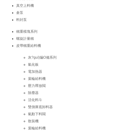
真空上料機
倉泵
料封泵
稱重模塊系列
螺旋計量稱
皮帶稱重給料機
灰?guī)煸O備系列
氣化板
電加熱器
葉輪給料機
壓力釋放閥
除塵器
活化料斗
雙側庫底卸料器
氣動下料閥
散裝機
葉輪給料機