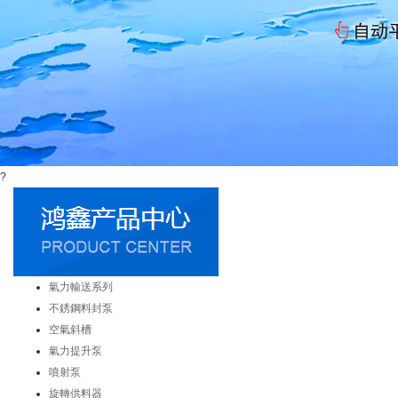
?
氣力輸送系列
不銹鋼料封泵
空氣斜槽
氣力提升泵
噴射泵
旋轉供料器